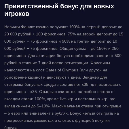
Приветственный бонус для новых
игроков
Новички Феникс казино получают 100% на первый депозит до
20 000 рублей + 100 фриспинов, 75% на второй депозит до 15
000 рублей + 75 фриспинов и 50% на третий депозит до 10
000 рублей + 75 фриспинов. Общая сумма – до 150% и 250
фриспинов. Для активации бонуса необходимо внести от 500
рублей в течение 7 дней после регистрации. Фриспины
начисляются на слот Gates of Olympus (или другой на
усмотрение казино) и действуют 7 дней. Вейджер для
отыгрыша бонусных средств составляет х35, для выигрыша с
фриспинов – х35. Отыгрыш считается на любых слотах с
вкладом ставки 100%, кроме live-игр и настольных игр, где
вклад снижен до 5–10%. Максимальная ставка при отыгрыше
– 5 евро или эквивалент в рублях. Бонус нельзя отыграть на
прогрессивных джекпотах и слотах с функцией покупки
бонуса.