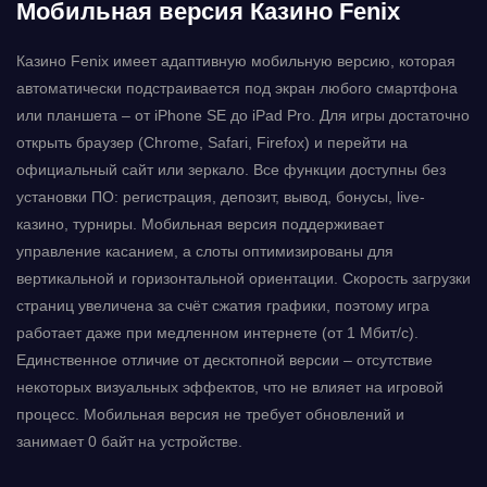
Мобильная версия Казино Fenix
Казино Fenix имеет адаптивную мобильную версию, которая
автоматически подстраивается под экран любого смартфона
или планшета – от iPhone SE до iPad Pro. Для игры достаточно
открыть браузер (Chrome, Safari, Firefox) и перейти на
официальный сайт или зеркало. Все функции доступны без
установки ПО: регистрация, депозит, вывод, бонусы, live-
казино, турниры. Мобильная версия поддерживает
управление касанием, а слоты оптимизированы для
вертикальной и горизонтальной ориентации. Скорость загрузки
страниц увеличена за счёт сжатия графики, поэтому игра
работает даже при медленном интернете (от 1 Мбит/с).
Единственное отличие от десктопной версии – отсутствие
некоторых визуальных эффектов, что не влияет на игровой
процесс. Мобильная версия не требует обновлений и
занимает 0 байт на устройстве.