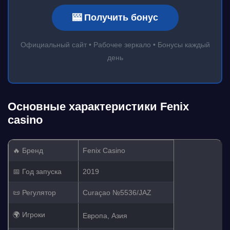
🎰 Получить бонус
Официальный сайт • Рабочее зеркало • Бонусы каждый
день
Основные характеристики Fenix
casino
🔥 Бренд
Fenix Casino
📅 Год запуска
2019
📜 Регулятор
Curaçao №5536/JAZ
🌍 Игроки
Европа, Азия