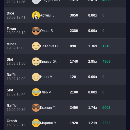
21.02 11:26
Dice
Артём Г.
3050
0.00x
0
20.02 19:41
Tower
Ольга В.
2380
0.00x
0
20.02 08:12
Mines
Наталья П.
890
1.36x
1210
19.02 16:03
Slot
Кирилл Ж.
1740
2.85x
4959
18.02 21:50
Raffle
Инна М.
120
0.00x
0
18.02 12:09
Slot
Глеб Р.
2100
0.00x
0
17.02 18:44
Raffle
Ксения Т.
3450
1.74x
6003
16.02 20:30
Crash
Марина У.
1920
1.21x
2323
15.02 23:11